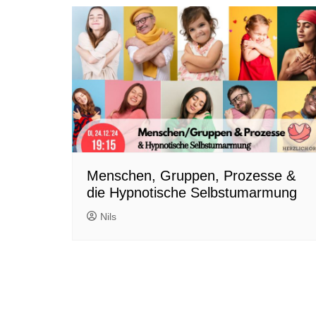
Autoabbraccio ipnotico (IT)
Geboorte van een Ster –
Hypnotische zelfomarming
(NL)
Рождение звезды (RUS)
Гіпнотичне самообійма
(UKR)
Kuzaliwa kwa Nyota
(Swahili)
Menschen, Gruppen, Prozesse &
die Hypnotische Selbstumarmung
Nils