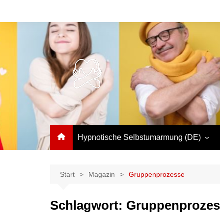
Zum
Inhalt
springen
Hypnotische Selbstumarmung (DE)
Hypnotic Selfhug (EN)
Abrazo hipnótico propio
Start
Magazin
Gruppenprozesse
(ESP)
Auto-étreinte hypnotique
Schlagwort:
Gruppenprozes
(FR)