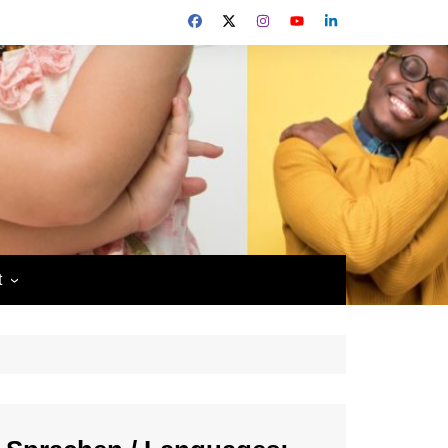
t
enZEN
chutz