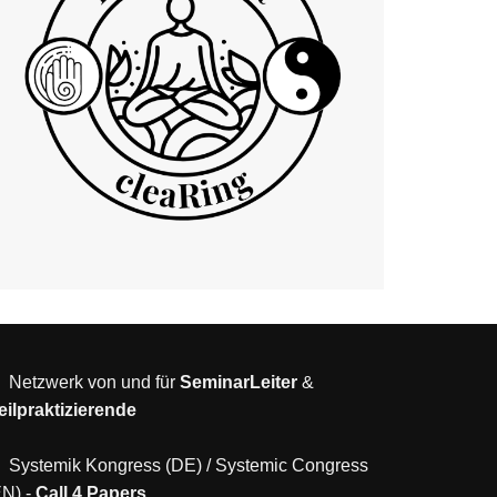
Netzwerk von und für
SeminarLeiter
&
eilpraktizierende
Systemik Kongress (DE)
/
Systemic Congress
EN)
-
Call 4 Papers