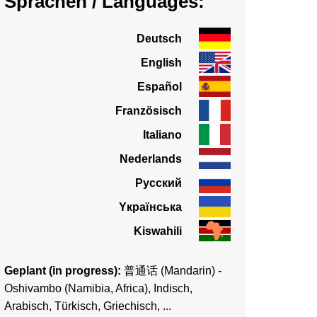
Sprachen / Languages:
Deutsch
English
Español
Französisch
Italiano
Nederlands
Pусский
Yкраїнська
Kiswahili
Geplant (in progress):
普通话 (Mandarin) -
Oshivambo (Namibia, Africa), Indisch,
Arabisch, Türkisch, Griechisch, ...