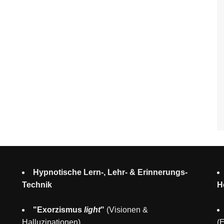
Hypnotische Lern-, Lehr- & Erinnerungs-
Technik
H
"Exorzismus
light
"
(Visionen &
Halluzinationen)
(